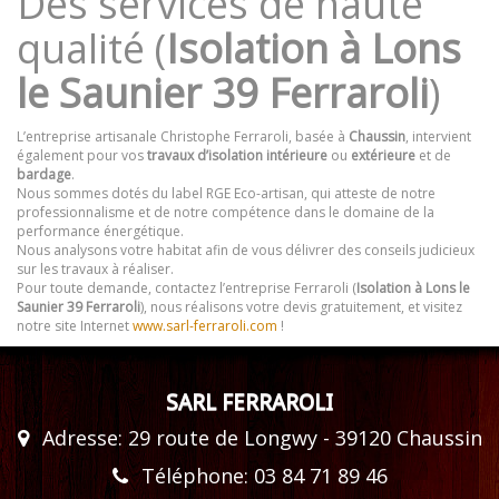
Des services de haute
qualité (
Isolation à Lons
le Saunier 39 Ferraroli
)
L’entreprise artisanale Christophe Ferraroli, basée à
Chaussin
, intervient
également pour vos
travaux d’isolation intérieure
ou
extérieure
et de
bardage
.
Nous sommes dotés du label RGE Eco-artisan, qui atteste de notre
professionnalisme et de notre compétence dans le domaine de la
performance énergétique.
Nous analysons votre habitat afin de vous délivrer des conseils judicieux
sur les travaux à réaliser.
Pour toute demande, contactez l’entreprise Ferraroli (
Isolation à Lons le
Saunier 39 Ferraroli
), nous réalisons votre devis gratuitement, et visitez
notre site Internet
www.sarl-ferraroli.com
!
SARL FERRAROLI
Adresse: 29 route de Longwy - 39120 Chaussin
Téléphone: 03 84 71 89 46