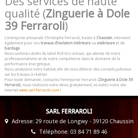
Des services de haute
qualité (
Zinguerie à Dole
39 Ferraroli
)
L’entreprise artisanale Christophe Ferraroli, basée à
Chaussin
, intervient
également pour vos
travaux d’isolation intérieure
ou
extérieure
et de
bardage
.
Nous sommes dotés du label RGE Eco-artisan, qui atteste de notre
professionnalisme et de notre compétence dans le domaine de la
performance énergétique.
Nous analysons votre habitat afin de vous délivrer des conseils judicieux
sur les travaux à réaliser.
Pour toute demande, contactez l’entreprise Ferraroli (
Zinguerie à Dole 39
Ferraroli
), nous réalisons votre devis gratuitement, et visitez notre site
Internet
www.sarl-ferraroli.com
!
SARL FERRAROLI
Adresse: 29 route de Longwy - 39120 Chaussin
Téléphone: 03 84 71 89 46